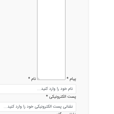
پیام *
نام *
پست الکترونیکی *