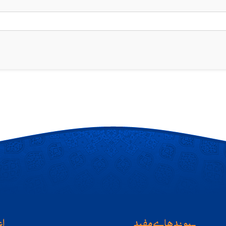
پیوندهای مفید
اع