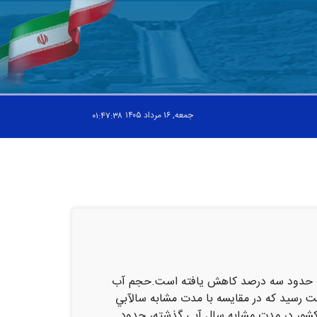
جمعه, ۱۶ مرداد ۱۴۰۵
۰۱:۴۷:۳۹
شته حدود سه درصد كاهش یافته است.حجم آب
(مهرماه 91) تاكنون،17 ميليارد و 770 ميليون مترمکعب به ثبت رسید که در مقایسه با مدت مشابه سالآبي
های کشور در مدت مشابه سال آبي گذشته، حدود