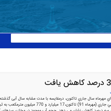
اي مهرماه سال جاري تاكنون، درمقایسه با مدت مشابه سال آبی گذ
موجود در مخازن سدهای کشور از ابتداي سال آبي جاري 
یون مترمکعب معادل سه درصد كاهش نشان می دهد. حجم آب موجود در مخازن سد