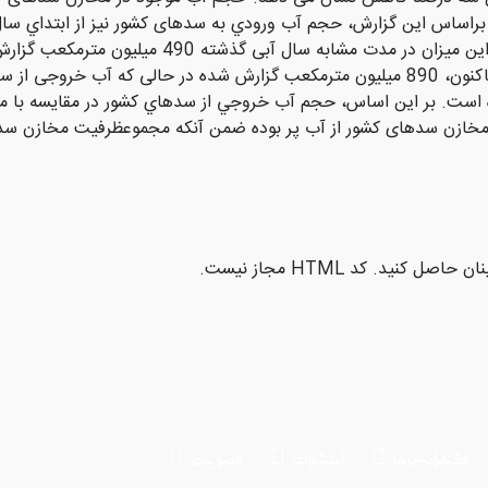
كاهش به 390 میلیون مترمکعب رسیده است. این میزا
کشور نیز از ابتداي سال آبي جاري (مهرماه 91)تاكنون، 890 ميليون مترمکعب گزارش شده د
کنید. کد HTML مجاز نیست.
کنفرانس ها
انتشارات
عضویت