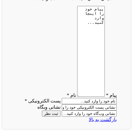
پیام *
نام *
پست الکترونیکی *
نشانی وبگاه
بازگشت به بالا