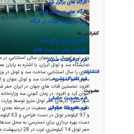
کارگاه های برگزار شده
کارگاه های در دست اقدام
فرم درخواست شرکت در کارگاه
کنفرانس ها
کنفرانس های برگزار شده
کنفرانس های در دست اقدام
وزير نيرو امسال را به عنوان سالی استثنايي د
فرم درخواست سمینار
انتشارات
جاري را سال استثنايي ساخت سد و تونل در وزا
فرم اشتراک نشریه
بخش آب كشور در ساخت سد و تونل عنوان و از دس
افزود: نخستين قنات هاي جهان در ايران حفر ش
عضویت
فرم عضویت حقیقی
فرم عضویت حقوقی
دست بهره برداري براي دسترسي به محل سدها در 
صفحه اصلی
درباره انجمن
اخبار
کارگاه ها