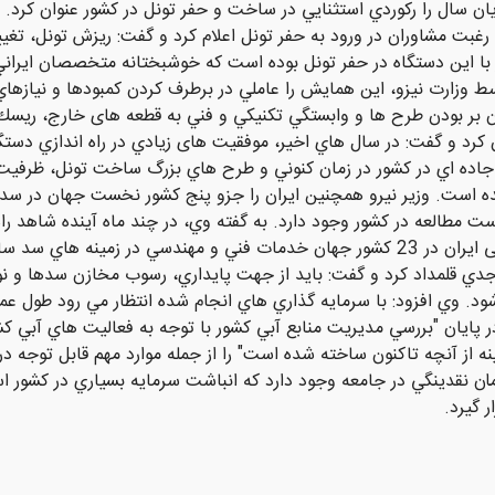
گاه تي بي ام از تونل كوهرنگ 3 تا پايان سال را ركوردي استثنايي در ساخت و حفر تونل در كشو
بت مشاوران در ورود به حفر تونل اعلام كرد و گفت: ريزش تونل، تغيير
با اين دستگاه در حفر تونل بوده است كه خوشبختانه متخصصان ايراني
وزارت نيزو، اين همايش را عاملي در برطرف کردن کمبودها و نيازها
ن بر بودن طرح ها و وابستگي تكنيكي و فني به قطعه های خارج، ريسك
 كرد و گفت: در سال هاي اخير، موفقیت های زيادي در راه اندازي دس
 داد: البته با توجه به وجود 100 تونل جاده اي در كشور در زمان كنوني و طرح هاي بزرگ س
ه است. وزير نيرو همچنين ايران را جزو پنج كشور نخست جهان در سدس
ت بهره برداري و 336 سد در دست مطالعه در كشور وجود دارد. به گفته وي، در چند ماه آين
وي اظهار داشت: در زمان كنوني، جمهوری اسلامی ايران در 23 كشور جهان خدمات فني و مه
 جدي قلمداد كرد و گفت: بايد از جهت پايداري، رسوب مخازن سدها و ن
. وي افزود: با سرمايه گذاري هاي انجام شده انتظار مي رود طول عمر 
در پايان "بررسي مديريت منابع آبي كشور با توجه به فعاليت هاي آبي
نه از آنچه تاكنون ساخته شده است" را از جمله موارد مهم قابل توجه 
بيش از 200 هزار ميليارد تومان نقدينگي در جامعه وجود دارد كه انباشت سرمايه بسياري د
 گيرد.