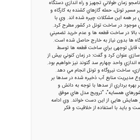
ر عنوان كرد. نامجو زمان طولاني تجهيز و راه اندازي دستگاه
 مسير تونل، حمله گازهاي كشنده به كارگاه و
 بر همه اين مشكلات چیره شده اند. وي با
ي موجود در ساخت تونل در كشور مطرح كرد.
 بالا در ساخت قطعه ها و عدم خريد تضميني
تگاه ها بدون نياز به خارج حاصل شده است.
اخت تونل، ظرفيت قابل توجهی براي ساخت قطعه ها توسط
ازي عنوان كرد و گفت: در زمان كنوني بيش از
ده شاهد راه اندازي واحد چهارم سد گتوند نيز خواهیم بود.
ندسي در زمينه هاي سد سازي، ساخت نيروگاه و تونل انجام مي دهد.
وع مديريت منابع آب ذخيره شده در سدها بر
بهره برداري از سدها با توجه به دانش و
 كشورهاي همسايه"، "ترويج مدل هاي موفق
در همايش هايي از اين دست خواند. وي ادامه
ر كشور است و بايد با استفاده از خلاقيت و فكر