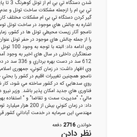
شدن دست
تي بي ام را ازجمله مشكلات ساخت تونل و عدم رغ
گير كردن دستگاه تي بي ام مشكلات مختلف كار 
اشاره به چالش هاي موجود در ساخت تونل توسط 
نامجو آثار زيست محيطي تونل ها در كشور، زما
را از جمله چالش هاي موجود در حفر تونل عنوان
وي ادامه
صنعتگران داخلی در سال هاي اخير به وجود آمد
612 سد در دس
نامجو همچنين تغييرات اقليم در كشور را بحثي
روي سدهايي كه در كشور ساخته مي شود، كار شود
فناوری هاي جديد امكان پذير باشد. وزير نيرو 
مالي"، "مديريت سمت و تقاضا" و " استفاده بهي
داد: در زمان كنوني 
مهندسي اين سرمایه در خدمت آباداني كشور قرار
خواندن
2716
دفعه
نظر دادن