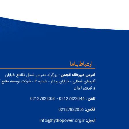
ارتباط با ما
آدرس دبیرخانه انجمن :
بزرگراه مدرس شمال تقاطع خیابان
آفریقای شمالی - خیابان بیدار - شماره ۳ - شرکت توسعه من
و نیروی ایران
تلفن :
02127822044 - 02127822056
فکس:
02127822056
ایمیل:
info@hydropower.org.ir