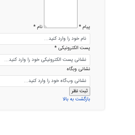
پیام *
نام *
پست الکترونیکی *
نشانی وبگاه
بازگشت به بالا