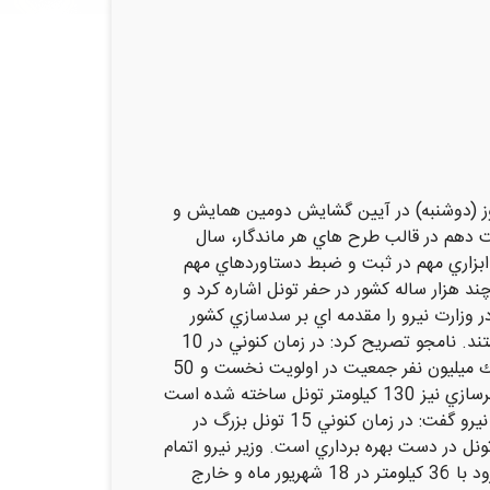
مروز (دوشنبه) در آيين گشايش دومين همايش و
عملیات حفاري چهار تونل انتقال آب و بهره برداری از 56 سد تا پايان دولت دهم در قالب طرح هاي هر ماندگار، سال
ابزاري مهم در ثبت و ضبط دستاوردهاي مهم
د هزار ساله كشور در حفر تونل اشاره كرد و
 وزارت نيرو را مقدمه اي بر سدسازي كشور
عنوان كرد و افزود: در زمان كنوني سه وزارتخانه كشور، راه و شهرسازي و نيرو در بخش حفر تونل مشغول به فعاليت هستند. نامجو تصريح كرد: در زمان كنوني در 10
شهر كشور، كارهاي حفر تونل مترو توسط وزارت كشور در زير مجموعه شهرداري ها در حال انجام بوده و 14 شهر بالاي يك ميليون نفر جمعيت در اولويت نخست و 50
شهر بالاي 50 هزار نفر جمعيت در مرحله بعدي تونل سازي مترو هستند. وي ادامه داد: در حيطه كارهاي وزارت راه و شهرسازي نيز 130 كيلومتر تونل ساخته شده است
و 97 كيلومتر تونل در دست طراحي و 63 كيلومتر در حال ساخت است. وي همچنين درخصوص ساخت تونل در وزارت نيرو گفت: در زمان كنوني 15 تونل بزرگ در
نل در دست بهره برداري است. وزير نيرو اتمام
حفر تونل 14 كيلومتري غرب در 28 ارديبهشت ماه جاري، تونل 30 كيلومتري كرج در اول خرداد، تونل پيوسته دز به قمرود با 36 كيلومتر در 18 شهريور ماه و خارج