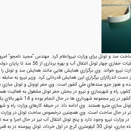
ر ساخت سد و تونل برای وزارت نيرواعلام كرد. مهندس "مجيد نامجو" ا
نمايشگاه سد و تونل ايران، با اشاره به پایان 
رت نيرو خواند. وي برگزاري همايش هايي مانند همايش سد و تونل را 
ت اندركاران برگزاري اين همايش قدردانی كرد. وزير نيرو به سابقه چن
ده و هنوز جزو سندهاي ملي كشور است. وي حفر توونل و تونل سازي در
وزارت نيرو وجود دارد و پنج تونل انتقال آب نيز در حال اجرا و سه تو
کنفرانس ها
انتشارات
عضویت