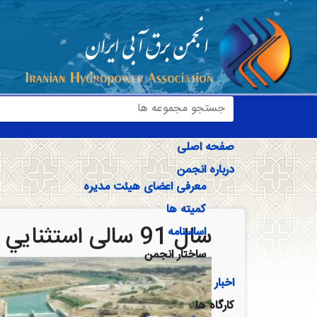
صفحه اصلی
درباره انجمن
معرفی اعضای هیئت مدیره
کمیته ها
سال 91 سالی استثنايي در ساخت سد و تونل
اساسنامه
ساختار انجمن
اخبار
کارگاه ها