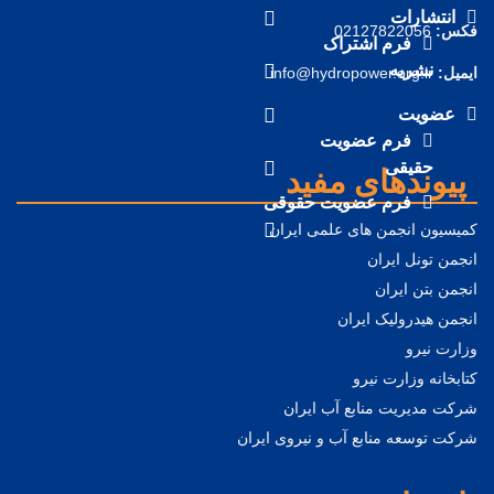
انتشارات
فکس:
02127822056
فرم اشتراک
نشریه
ایمیل:
info@hydropower.org.ir
عضویت
فرم عضویت
حقیقی
پیوندهای مفید
فرم عضویت حقوقی
کمیسیون انجمن های علمی ایران
انجمن تونل ایران
انجمن بتن ایران
انجمن هیدرولیک ایران
وزارت نیرو
کتابخانه وزارت نیرو
شرکت مدیریت منابع آب ایران
شرکت توسعه منابع آب و نیروی ایران