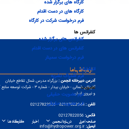
کارگاه های برگزار شده
کارگاه های در دست اقدام
فرم درخواست شرکت در کارگاه
کنفرانس ها
کنفرانس های برگزار شده
کنفرانس های در دست اقدام
فرم درخواست سمینار
ارتباط با ما
انتشارات
فرم اشتراک نشریه
آدرس دبیرخانه انجمن :
بزرگراه مدرس شمال تقاطع خیابان
عضویت
آفریقای شمالی - خیابان بیدار - شماره ۳ - شرکت توسعه من
و نیروی ایران
فرم عضویت حقیقی
فرم عضویت حقوقی
تلفن :
02127822044 - 02127822056
فکس:
02127822056
صفحه اصلی
درباره انجمن
اخبار
کارگاه ها
ایمیل:
info@hydropower.org.ir