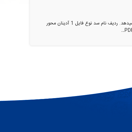
کمینه آمار و اطلاعات با هدف تسهیل در دسترسی محققین و دانشجویان شناسنامه فنی سدهای کشور را در اختیار قرار میدهد. ردیف نام سد نوع فایل 1 آدینان محور