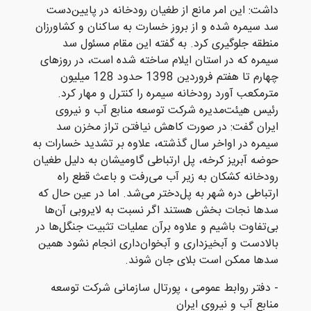
داشت: این امر مانع از طغیان رودخانه در پایین‌دست
سد سیمره شده و از بروز خسارت به ساکنان و کشاورزان
منطقه جلوگیری کرد. به گفته این مقام مسئول سد
سیمره که در استان ایلام ساخته شده است، در روزهای
چهارم تا هفتم فروردین 1398 حدود 128 میلیون
مترمکعب آورد رودخانه سیمره را کنترل و مهار کرد.
رئیس هیئت‌مدیره شرکت توسعه منابع آب و نیروی
ایران گفت: در صورت کاهش نیافتن تراز مخزن سد
سیمره در اواخر سال گذشته، علاوه بر تشدید خسارات به
حوضه آبریز کرخه، پل ارتباطی گاومیشان به دلیل طغیان
رودخانه کشکان به زیر آب می‌رفت و باعث قطع راه
ارتباطی دره شهر به پل‌دختر می‌شد. اما در عین حال که
سدها نجات بخش هستند اگر نسبت به لایروبی آن‌ها
بی‌تفاوت باشیم و علاوه برآن عملیات تثبیت جنگل‌ها در
بالادست و آبخیزداری و آبخوان‌داری انجام نشود همین
سدها ممکن است بلای جان شوند.​
- دفتر روابط عمومی ، پورتال سازمانی شرکت توسعه
منابع آب و نیروی ایران