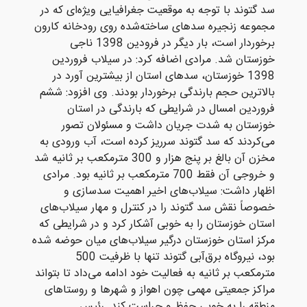
سد گتوند با توجه به موقعیت جغرافیایی ویژه‌ای که در
مجموعه زنجیره سدهای ساخته‌شده روی رودخانه کارون
برخوردار است، بار دیگر در فرودین 1398 ناجی
خوزستان شد. مرادی اضافه کرد: در سیلاب فروردین
1398 خوزستان، سدهای استان از بیشترین آورد در
بالاترین حجم بارندگی برخوردار بودند. وی افزود: ششم
فروردین امسال در شرایطی که بارندگی در استان
خوزستان به شدت جریان داشت و مسئولان تصور
می‌کردند که سد گتوند سرریز کرده است، آب ورودی به
مخزن آن بالغ بر پنج هزار و 300 مترمکعب بر ثانیه شد
و خروجی آن فقط 700 مترمکعب بر ثانیه بود. مرادی
اظهار داشت: سیلاب‌های اخیر اهمیت سدسازی و
خصوصاً نقش سد گتوند را در کنترل و مهار سیلاب‌های
استان خوزستان را به خوبی آشکار کرد و در شرایطی که
مرکز استان خوزستان درگیر سیلاب‌های میان حوضه شده
بود، نیروگاه برق‌آبی گتوند تنها با ظرفیت 500
مترمکعب بر ثانیه به فعالیت خود ادامه می‌داد تا بتواند
مراکز جمعیتی مهمی چون اهواز و شهرها و روستاهای
منطقه را به خوبی حفظ و حراست کند. رئیس