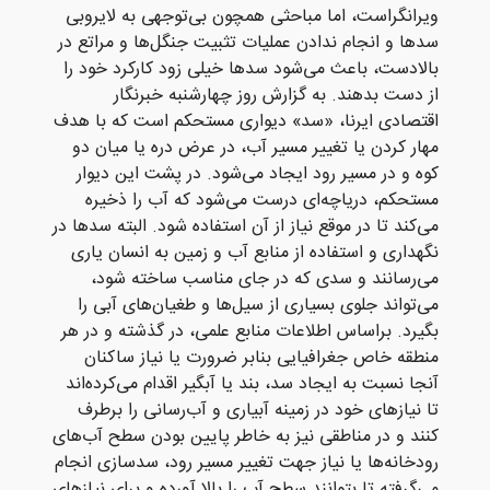
ویرانگراست، اما مباحثی همچون بی‌توجهی به لایروبی
سدها و انجام ندادن عملیات تثبیت جنگل‌ها و مراتع در
بالادست، باعث می‌شود سدها خیلی زود کارکرد خود را
از دست بدهند. به گزارش روز چهارشنبه خبرنگار
اقتصادی ایرنا، «سد» دیواری مستحکم است که با هدف
مهار کردن یا تغییر مسیر آب، در عرض دره یا میان دو
کوه و در مسیر رود ایجاد می‌شود. در پشت این دیوار
مستحکم، دریاچه‌ای درست می‌شود که آب را ذخیره
می‌کند تا در موقع نیاز از آن استفاده شود. البته سدها در
نگهداری و استفاده از منابع آب و زمین به انسان یاری
می‌رسانند و سدی که در جای مناسب ساخته ‌شود،
می‌تواند جلوی بسیاری از سیل‌ها و طغیان‌های آبی را
بگیرد. براساس اطلاعات منابع علمی، در گذشته و در هر
منطقه خاص جغرافیایی بنابر ضرورت یا نیاز ساکنان
آنجا نسبت به ایجاد سد، ‌بند یا آبگیر اقدام می‌کرده‌اند
تا نیازهای خود در زمینه آبیاری و آب‌رسانی را برطرف
کنند و در مناطقی نیز به خاطر پایین بودن سطح آب‌های
رودخانه‌ها یا نیاز جهت تغییر مسیر رود، سدسازی انجام
می‌گرفته تا بتوانند سطح آب را بالا آورده و برای نیازهای