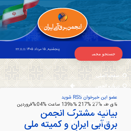
پنجشنبه, ۱۵ مرداد ۱۴۰۵
۲۲:۱۱:۱۱
صفحه اصلی
درباره انجمن
معرفی اعضای
عضو این خبرخوان RSS شوید
هیئت مدیره
%ق ظ، %27 %217 %1398 ساعت %04:%فروردين
بیانیه مشترک انجمن
کمیته ها
برق‌آبی ایران و کمیته ملی
اساسنامه