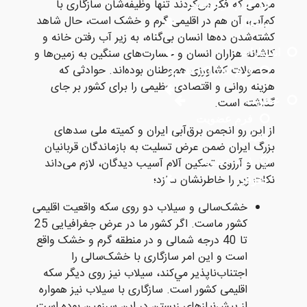
مردمی که فکر می‌کردند تنها وظیفه‌‌شان سازگاری با
فرم درخواست
کم‌آبی، آن هم در اقلیمی گرم و خشک است، حال شاهد
سمینار
کشته‌شدن ده‌ها انسان بی‌گناه، به زیر آب رفتن خانه و
کاشانه هزاران انسان و خسارت‌های سنگين به زمین‌ها و
انتشارات
محصولات کشاورزی هم‌وطنان بوده‌اند. حوادثی که
فرم اشتراک نشریه
هزینه روانی و اقتصادی عظیمی را برای کشور بر جای
عضویت
گذاشته است.
فرم عضویت
از این رو انجمن برق‌آبی ایران و کمیته ملی سدهای
حقیقی
بزرگ ایران ضمن عرض تسلیت به بازماندگان قربانيان
سیل و آرزوی تسکین آلام آسیب دیدگان، لازم می‌داند
فرم عضویت
نکات زير را خاطرنشان سازد؛
حقوقی
خشک‌سالی و سیلاب دو روی سکه واقعیت اقلیمی
کشور ماست. اگر کشور ما در عرض جغرافیایی 25
تا 40 درجه شمالی و در منطقه گرم و خشک واقع
است و این امر سازگاری با خشک‌سالی را
اجتناب‌ناپذیر مي‌کند، سیلاب نیز روی دیگر سکه
اقلیمی کشور است. سازگاری با سیلاب نیز همواره
از پیش‌نیازهای زیستن در این سرزمین بوده است.