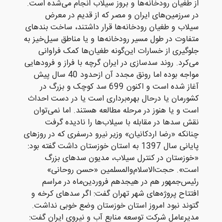
از طغیان رودخانه‌ها و بروز سیلاب انجام می‌شده است.
در سرزمین‌های ایران و مصر که از قدیم در معرض
سیلاب و طغیان رودخانه‌ها قرار داشتند‌، ساخت بندهای
متفاوت در طول مسیر رودخانه‌ها و یا مناطق سیل‌خیز به
جلوگیری از خسارات این‌گونه طغیان‌ها کمک فراوانی
می‌کرد. روند سدسازی در ایران گرچه با فراز و فرودهایی
مواجه بوده اما رونق مجدد آن ازحدود 40 سال پیش
آغاز شده است و اکنون 699 سد کوچک و بزرگ در
کشورمان یا درحال بهره‌برداری است یا در دست احداث
است و یا هنوز در مرحله مطالعه هستند. اما نمی‌توان
نقش سدها در مقابله با سیلاب‌ها را نادیده گرفت
چنانکه «رضا اردکانیان» وزیر نیرو درسفری که در روزهای
پایانی سال 1397 به استان خوزستان داشت گفته بود:
«خوزستان در کنترل سیلاب، مدیون سدهای بزرگ
است». حجت‌الاسلام‌والمسلمین «حسن روحانی»
رئیس‌جمهور هم در هیجدهم فروردین‌ماه در مراسم
افتتاح پروژه‌های شهر تهران گفت: اگر سدهای کرخه و
گتوند نبود امروز استان خوزستان وضع خوبی نداشت.
مدیرعامل شرکت توسعه منابع آب و نیروی ایران گفت: