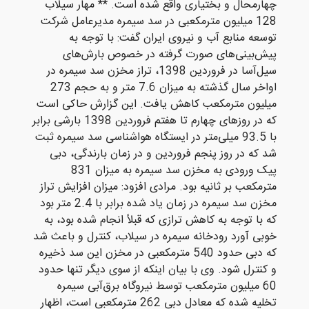
چهارمحال و بختیاری واقع شده است. ** مهار سیلاب
128 میلیون مترمکعبی در سد سیمره مدیرعامل شرکت
توسعه منابع آب و نیروی ایران گفت: با توجه به
پیش‌بینی‌های صورت گرفته در خصوص بارش‌های
سیل‌آسا در فروردین 1398، تراز مخزن سد سیمره در
اواخر سال گذشته به میزان 7.6 متر و به حجم 273
میلیون مترمکعب کاهش یافت. این گزارش حاکی است
که در روزهای چهارم تا هفتم فروردین 1398 بارشی برابر
با 93.5 میلی‌متر در ایستگاه هواشناسی سد سیمره ثبت
شد که در روز پنجم فروردین و در زمان بارندگی، دبی
پیک ورودی به مخزن سد سیمره به میزان 831
مترمکعب بر ثانیه بود. مرادی افزود: میزان افزایش تراز
مخزن سد سیمره در زمان یاد شده برابر با 2.4 متر بود
که با توجه به کاهش ترازی که قبلاً انجام شده بود، به
خوبی آورد رودخانه سیمره در سیلاب، کنترل و باعث شد
که دبی حدود 540 مترمکعبی در مخزن این سد ذخیره
و کنترل شود. وی با بیان اینکه از سوی دیگر تنها حدود
60 میلیون مترمکعب توسط نیروگاه برق‌آبی سیمره
تخلیه شده که معادل دبی 262 مترمکعبی است، اظهار